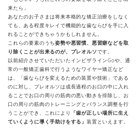
来たら」
あなたのお子さまは将来本格的な矯正治療をしなく
ても、ある程度キレイで機能的な歯ならびを手に入
れることができちゃうかもしれません。
これらの要素のうち
姿勢や悪習慣、悪習癖などを取
り除くことが出来るのが、プレオルソ
です。
以前紹介させていただいた
インビザラインGo
や、通
常の一般矯正歯科で行うようなワイヤー矯正など
は、「歯ならびを変えるための装置や技術」である
のに対し、プレオルソは成長過程のお口の中に入れ
ることでお口の周りの筋肉の悪い動きを排除し、お
口の周りの筋肉のトレーニングとバランス調整を行
うことができ、これにより
「歯が正しい場所に生え
ていくように導く手助けをする」
装置といえます。